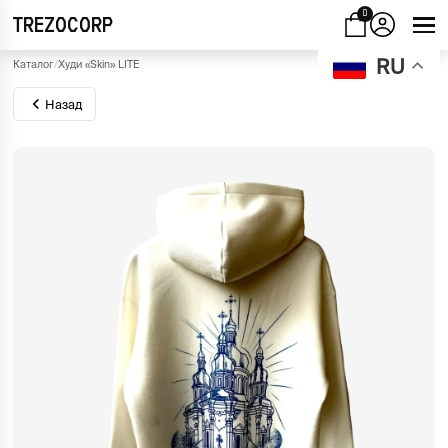
0
TREZOCORP
RU
Каталог
/
Худи «Skin» LITE
Назад