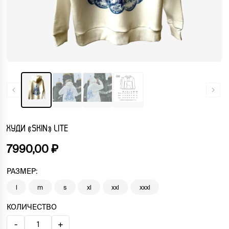
ХУДИ «SKIN» LITE
7990,00
₽
РАЗМЕР:
l
m
s
xl
xxl
xxxl
КОЛИЧЕСТВО
-
+