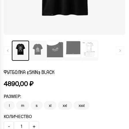
ФУТБОЛКА «SKIN» BLACK
4890,00
₽
РАЗМЕР:
l
m
s
xl
xxl
xxxl
КОЛИЧЕСТВО
-
+