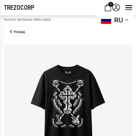
0
TREZOCORP
RU
Каталог
/
футболка «Skin» black
Назад