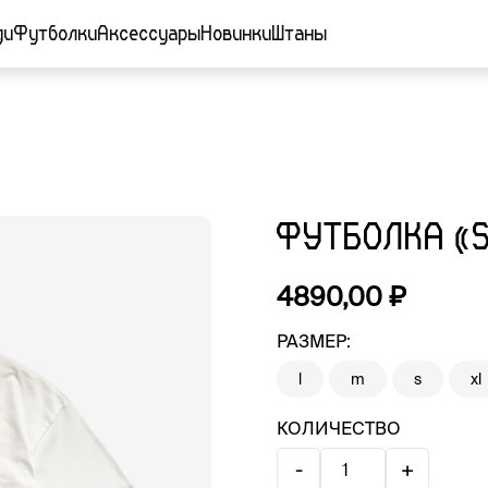
ди
Футболки
Аксессуары
Новинки
Штаны
ФУТБОЛКА «S
4890,00
₽
РАЗМЕР:
l
m
s
xl
КОЛИЧЕСТВО
-
+