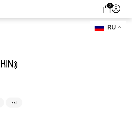
0
RU
KIN»
xxl