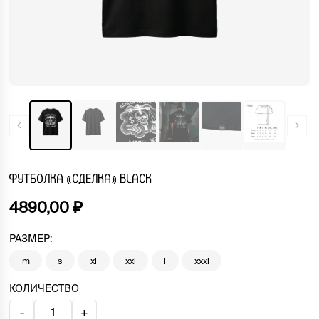
ФУТБОЛКА «СДЕЛКА» BLACK
4890,00
₽
РАЗМЕР:
m
s
xl
xxl
l
xxxl
КОЛИЧЕСТВО
-
+