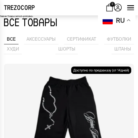
0
TREZOCORP
Главная
/ Товары с меткой «predzakaz»
RU
ВСЕ ТОВАРЫ
ВСЕ
АКСЕССУАРЫ
СЕРТИФИКАТ
ФУТБОЛКИ
ХУДИ
ШОРТЫ
ШТАНЫ
Доступно по предзаказу (от 14дней)