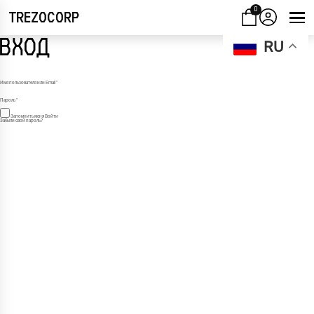
0
TREZOCORP
ВХОД
RU
Имя пользователя или Email
*
Пароль
*
Запомнить меня
Войти
Забыли свой пароль?